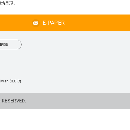
頌坊呈現。
E-PAPER
心劇場
iwan (R.O.C)
S RESERVED.