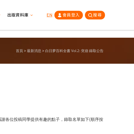
出版資料庫
EN
會員登入
搜尋
首頁
最新消息
白日夢百科全書 Vol.2: 突崩 錄取公告
謝各位投稿同學提供有趣的點子，錄取名單如下(順序按