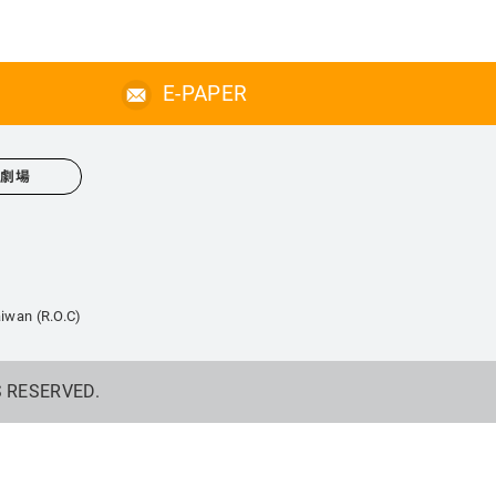
E-PAPER
心劇場
iwan (R.O.C)
S RESERVED.