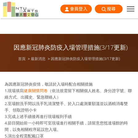
會員登入
搜尋
因應新冠肺炎防疫入場管理措施(3/17更新)
首頁
最新消息
因應新冠肺炎防疫入場管理措施(3/17更新)
為因應新冠肺炎疫情，敬請於入場時配合相關措施
1.現場填寫
健康關懷問卷
（依法規需留下相關個人姓名、身分證字號、聯
絡方式、出國史、緊急聯絡人）
2.至場館洗手間以洗手乳清潔雙手、於入口處測量額溫並以酒精消毒雙
手、領取證明小卡
3.完成上述手續後再進行現場報到手續
4.節目開始前一小時即可至現場進行相關手續，請留意您抵達場館的時
間，以免相關程序延誤您入場。
5.演出全程需配戴口罩