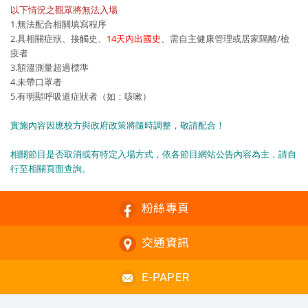
以下情況之觀眾將無法入場
1.無法配合相關填寫程序
2.具相關症狀、接觸史、
14天內出國史
、需自主健康管理或居家隔離/檢
疫者
3.額溫測量超過標準
4.未帶口罩者
5.有明顯呼吸道症狀者（如：咳嗽）
實施內容因應校方與政府政策將隨時調整，敬請配合！
相關節目是否取消或有特定入場方式，依各節目網站公告內容為主，請自
行至相關頁面查詢。
粉絲專頁
交通資訊
E-PAPER