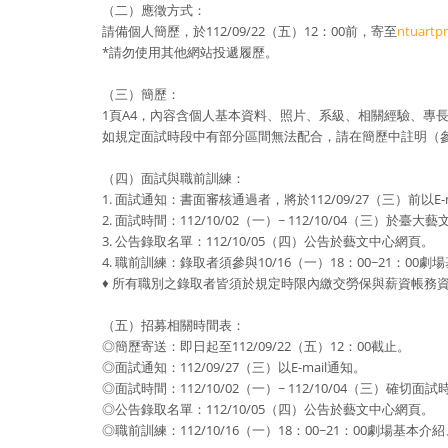
（二）應徵方式：
請備個人簡歷，於112/09/22（五）12：00前，寄至
ntuartp
*請勿使用其他網站投遞履歷。
（三）簡歷：
1頁A4，內容含個人基本資料、照片、系級、相關經驗、專
如規定面試時段中有部分區間無法配合，請在簡歷中註明（
（四）面試與職前訓練：
1. 面試通知：書面審核通過者，將於112/09/27（三）前以
2. 面試時間：112/10/02（一）~ 112/10/04
3. 公告錄取名單：112/10/05（四）公告於藝文中心網頁。
4. 職前訓練：錄取者須參與10/16（一）18：00~21：0
♦ 所有職別之錄取者皆須於規定時限內繳交勞保與薪資帳務
（五）招募相關時間表：
◎簡歷寄送：即日起至112/09/22（五）12：00截止。
◎面試通知：112/09/27（三）以E-mail通知。
◎面試時間：112/10/02（一）~ 112/10/04（三）確
◎公告錄取名單：112/10/05（四）公告於藝文中心網頁。
◎職前訓練：112/10/16（一）18：00~21：00劇場基本