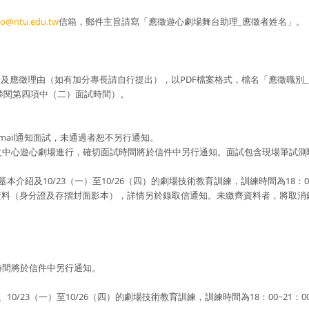
ro@ntu.edu.tw
信箱，郵件主旨請寫「應徵遊心劇場舞台助理_應徵者姓名」。
長及應徵理由（如有加分專長請自行提出），以PDF檔案格式，檔名「應徵職別
參閱第四項中（二）面試時間）。
E-mail通知面試，未通過者恕不另行通知。
（三）於臺大藝文中心遊心劇場進行，確切面試時間將於信件中另行通知。面試包含現場筆試
0劇場基本介紹及10/23（一）至10/26（四）的劇場技術教育訓練，訓練時間為18：
資料（身分證及存摺封面影本），詳情另於錄取信通知。未繳齊資料者，將取消
切面試時間將於信件中另行通知。
介紹、10/23（一）至10/26（四）的劇場技術教育訓練，訓練時間為18：00~2