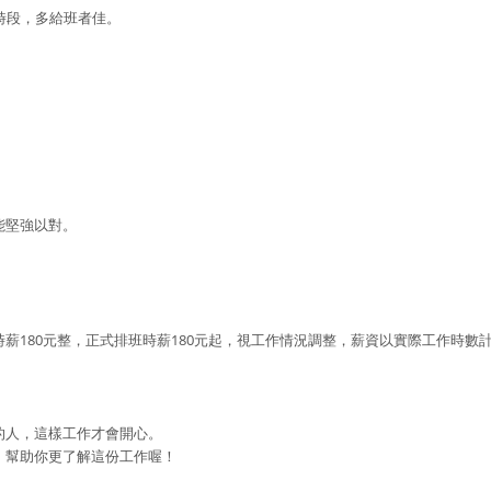
時段，多給班者佳。
。
能堅強以對。
薪180元整，正式排班時薪180元起，視工作情況調整，薪資以實際工作時數
的人，這樣工作才會開心。
，幫助你更了解這份工作喔！