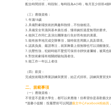
配合時間排班，時段制，每時段為4小時，每月至少排班4個
（三）應徵資格：
1. 年滿18歲
2. 具備對劇場技術的興趣和熱情，不怕做粗活。
3. 具備安全常識與基本責任感，懂得婉拒過度無理的要求。
4. 能與工作同仁及演出團隊進行良好而有效的溝通。
5. 能有效率地完成交辦事項，隨時留意周圍人員及環境。
6. 認真負責、嚴謹專注，就算舞臺上很無聊也可以清醒微笑
7. 抗壓性強，犯錯時能不驚慌可保持冷靜快速彌補，被罵也
8. 對技術劇場有相關經驗知識者佳。
9. 能工作一年以上者佳
（四）薪資：
完成技術職別專業訓練與實習，始正式排班。訓練與實習支時
二、規範事項
（一）應徵資格：
不管是不是臺大學生，都可以來應徵！但希望你是喜歡藝文
*溫馨小提醒：投履歷前可以閱讀
藝文中心Facebook粉絲頁