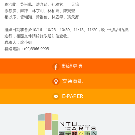
鮑沛蘭、吳崇珮、洪念綺、孔雅玄、丁天怡
徐筱淇、羅謙、林京明、林柏宏、陳賢聖
鄒以序、管翊翔、黃群倫、林庭罕、馮天彥
排練日期將會於10/16、10/23、10/30、11/13、11/20，晚上七點到九點
進行，相關文件請於錄取通知信查收。
聯絡人：廖小姐
聯絡電話：(02)3366-9905
粉絲專頁
交通資訊
E-PAPER