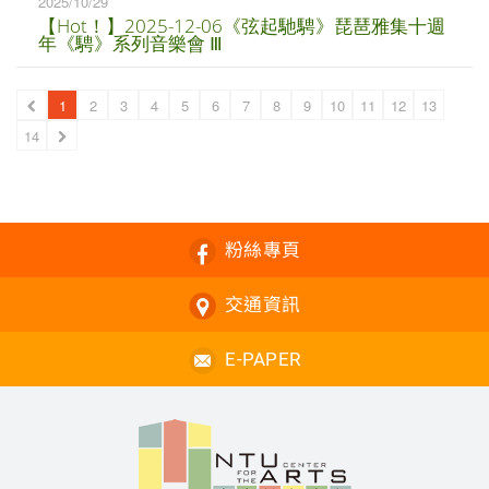
2025/10/29
【Hot！】2025-12-06《弦起馳騁》琵琶雅集十週
年《騁》系列音樂會 Ⅲ
1
2
3
4
5
6
7
8
9
10
11
12
13
14
粉絲專頁
交通資訊
E-PAPER