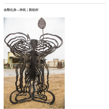
金剛化身—神祇｜劉柏村