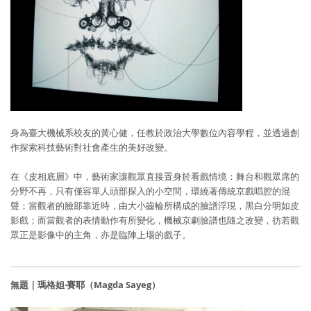
身為臺大機械系校友的黃心健，任教於政治大學數位內容學程，並透過創
作探索科技藝術對社會產生的美好改變。
在《皮相底層》中，藝術家讓觀眾直接置身於看戲情境：舞台和觀眾席的
分野不再，只有僅容單人頭部探入的小空間，環繞著傳統京戲唱腔的混
聲；當觀者的臉部靠近時，由大小齒輪所構成的臉譜浮現，黑白分明如皮
影戲；而當觀者的表情動作有所變化，機械京劇臉譜也隨之改變，彷若觀
眾正是影像中的主角，亦是臨陣上場的戲子。
無題｜瑪格妲‧賽耶（Magda Sayeg）