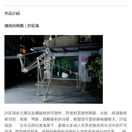
作品介紹
擁抱幼稚園｜許廷瑞
許廷瑞多元嘗試金屬媒材的可能性，即使材質雖然剛硬、尖銳，經過藝術
家切割、燒熔、彎曲，脫離最初的冷硬，蛻變成可愛的蘇格蘭梗犬。許廷
瑞說：「在生活與社會進展下，參雜太多成人世界的無奈與生活中的不可
思議…而我總是想著，當時幼稚園的牙籤粘土遊戲所串連起的世界。」他