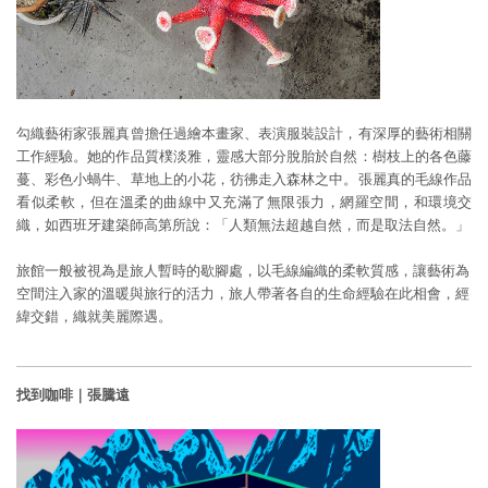
勾織藝術家張麗真曾擔任過繪本畫家、表演服裝設計，有深厚的藝術相關
工作經驗。她的作品質樸淡雅，靈感大部分脫胎於自然：樹枝上的各色藤
蔓、彩色小蝸牛、草地上的小花，彷彿走入森林之中。張麗真的毛線作品
看似柔軟，但在溫柔的曲線中又充滿了無限張力，網羅空間，和環境交
織，如西班牙建築師高第所說：「人類無法超越自然，而是取法自然。」
旅館一般被視為是旅人暫時的歇腳處，以毛線編織的柔軟質感，讓藝術為
空間注入家的溫暖與旅行的活力，旅人帶著各自的生命經驗在此相會，經
緯交錯，織就美麗際遇。
找到咖啡｜張騰遠