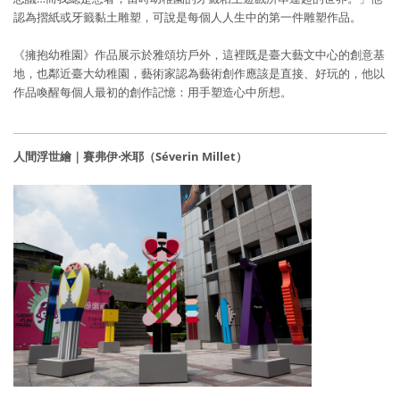
認為摺紙或牙籤黏土雕塑，可說是每個人人生中的第一件雕塑作品。
《擁抱幼稚園》作品展示於雅頌坊戶外，這裡既是臺大藝文中心的創意基
地，也鄰近臺大幼稚園，藝術家認為藝術創作應該是直接、好玩的，他以
作品喚醒每個人最初的創作記憶：用手塑造心中所想。
人間浮世繪｜賽弗伊‧米耶（Séverin Millet）