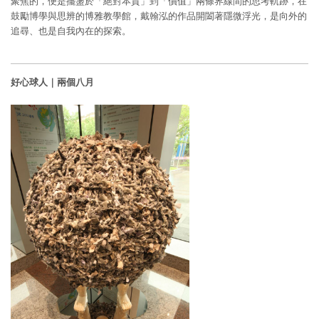
聚焦的，便是擺盪於「絕對本質」到「價值」兩條界線間的思考軌跡，在
鼓勵博學與思辨的博雅教學館，戴翰泓的作品開闔著隱微浮光，是向外的
追尋、也是自我內在的探索。
好心球人｜兩個八月