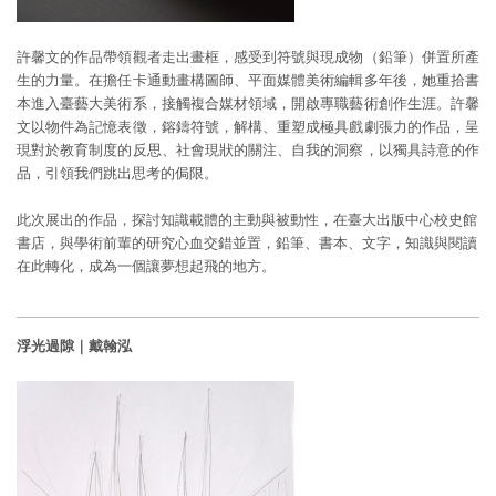
許馨文的作品帶領觀者走出畫框，感受到符號與現成物（鉛筆）併置所產
生的力量。在擔任卡通動畫構圖師、平面媒體美術編輯多年後，她重拾書
本進入臺藝大美術系，接觸複合媒材領域，開啟專職藝術創作生涯。許馨
文以物件為記憶表徵，鎔鑄符號，解構、重塑成極具戲劇張力的作品，呈
現對於教育制度的反思、社會現狀的關注、自我的洞察，以獨具詩意的作
品，引領我們跳出思考的侷限。
此次展出的作品，探討知識載體的主動與被動性，在臺大出版中心校史館
書店，與學術前輩的研究心血交錯並置，鉛筆、書本、文字，知識與閱讀
在此轉化，成為一個讓夢想起飛的地方。
浮光過隙｜戴翰泓