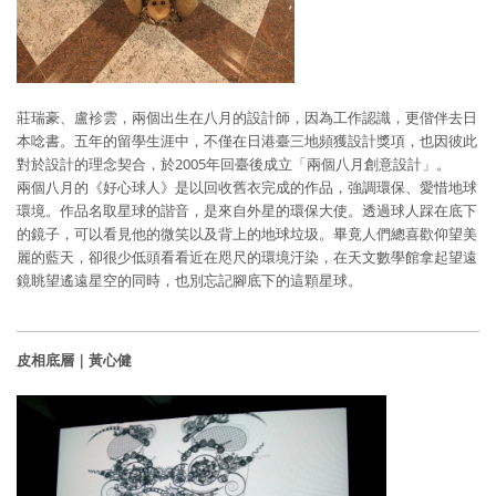
莊瑞豪、盧袗雲，兩個出生在八月的設計師，因為工作認識，更偕伴去日
本唸書。五年的留學生涯中，不僅在日港臺三地頻獲設計獎項，也因彼此
對於設計的理念契合，於2005年回臺後成立「兩個八月創意設計」。
兩個八月的《好心球人》是以回收舊衣完成的作品，強調環保、愛惜地球
環境。作品名取星球的諧音，是來自外星的環保大使。透過球人踩在底下
的鏡子，可以看見他的微笑以及背上的地球垃圾。畢竟人們總喜歡仰望美
麗的藍天，卻很少低頭看看近在咫尺的環境汙染，在天文數學館拿起望遠
鏡眺望遙遠星空的同時，也別忘記腳底下的這顆星球。
皮相底層｜黃心健