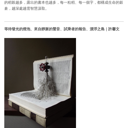
的稻榖越多，露出的書本也越多，每一粒稻、每一個字，都構成生命的穀
倉，越深處越需智慧汲取。
等待發光的燈泡、來自靜脈的聲音、試乘者的報告、漂浮之島｜許馨文