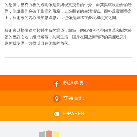
的想像，壓克力板的透明像是夢與現實交會的中介，而其與環境融合的邊
際，則讓畫作突破了畫框的藩籬，走進觀者的生活場域。顏料反覆層疊之
上，藝術家的內心風景忽遠忽近，也像是游移在夢境和現實之間。
藝術家以想像建立起對生命的冀望，將筆下的動物角色帶回青草和樹木蓬
勃的應許之地，組成聚落，共同生活，隱身在開放而輕巧的美麗建築中，
為你我準備一方得以自在休憩的角落。
粉絲專頁
交通資訊
E-PAPER