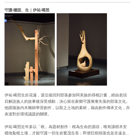
守護‧穩固、生
｜
伊祐‧噶照
伊祐‧噶照生於花蓮，退伍後回到部落參加阿美族的尋根計畫，經由老頭
目解說族人的故事後深受感動，決心留在家鄉守護漸漸失落的部落文化。
他跟隨族內木雕師學習創作，以取之土地的素材，藉由創作傳承文化，亦
表達對於環境議題的關懷。
伊祐‧噶照近年多以「根」為題材創作：根為生命的源頭，唯有讓樹木安
穩地紮根土壤，才能守護一切生命繁茂生長；即便巨樹殞落也並非遠去，