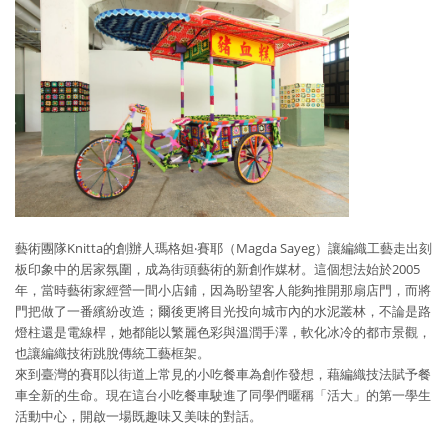
藝術團隊Knitta的創辦人瑪格妲‧賽耶（Magda Sayeg）讓編織工藝走出刻
板印象中的居家氛圍，成為街頭藝術的新創作媒材。這個想法始於2005
年，當時藝術家經營一間小店鋪，因為盼望客人能夠推開那扇店門，而將
門把做了一番繽紛改造；爾後更將目光投向城市內的水泥叢林，不論是路
燈柱還是電線桿，她都能以繁麗色彩與溫潤手澤，軟化冰冷的都市景觀，
也讓編織技術跳脫傳統工藝框架。
來到臺灣的賽耶以街道上常見的小吃餐車為創作發想，藉編織技法賦予餐
車全新的生命。現在這台小吃餐車駛進了同學們暱稱「活大」的第一學生
活動中心，開啟一場既趣味又美味的對話。