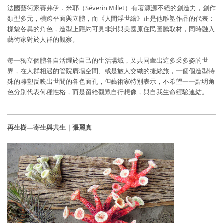
法國藝術家賽弗伊．米耶（Séverin Millet）有著源源不絕的創造力，創作
類型多元，橫跨平面與立體，而《人間浮世繪》正是他雕塑作品的代表：
樣貌各異的角色，造型上隱約可見非洲與美國原住民圖騰取材，同時融入
藝術家對於人群的觀察。
每一獨立個體各自活躍於自己的生活場域，又共同牽出這多采多姿的世
界，在人群相遇的管院廣場空間、或是旅人交織的捷絲旅，一個個造型特
殊的雕塑反映出世間的各色面孔，但藝術家特別表示，不希望一一點明角
色分別代表何種性格，而是留給觀眾自行想像，與自我生命經驗連結。
再生樹—寄生與共生｜張麗真