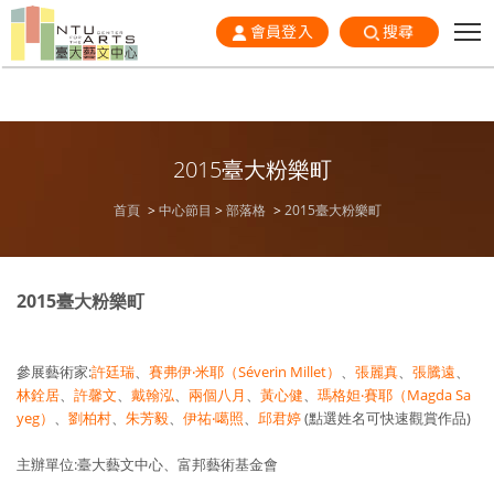
會員登入
搜尋
2015臺大粉樂町
首頁
中心節目
部落格
2015臺大粉樂町
2015臺大粉樂町
參展藝術家:
許廷瑞
、
賽弗伊‧米耶（Séverin Millet）
、
張麗真
、
張騰遠
、
林銓居
、
許馨文
、
戴翰泓
、
兩個八月
、
黃心健
、
瑪格妲‧賽耶（Magda Sa
yeg）
、
劉柏村
、
朱芳毅
、
伊祐‧噶照
、
邱君婷
(點選姓名可快速觀賞作品)
主辦單位:臺大藝文中心、富邦藝術基金會