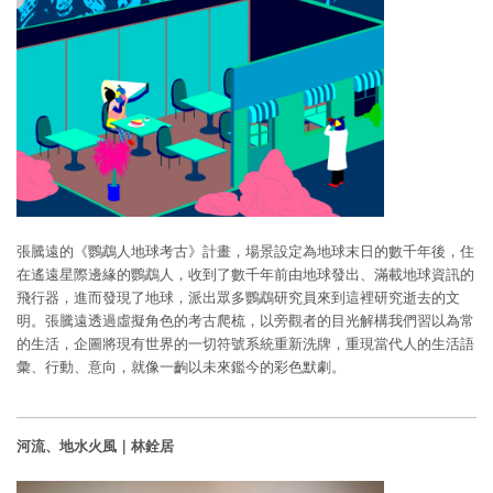
張騰遠的《鸚鵡人地球考古》計畫，場景設定為地球末日的數千年後，住
在遙遠星際邊緣的鸚鵡人，收到了數千年前由地球發出、滿載地球資訊的
飛行器，進而發現了地球，派出眾多鸚鵡研究員來到這裡研究逝去的文
明。張騰遠透過虛擬角色的考古爬梳，以旁觀者的目光解構我們習以為常
的生活，企圖將現有世界的一切符號系統重新洗牌，重現當代人的生活語
彙、行動、意向，就像一齣以未來鑑今的彩色默劇。
河流、地水火風
｜
林銓居