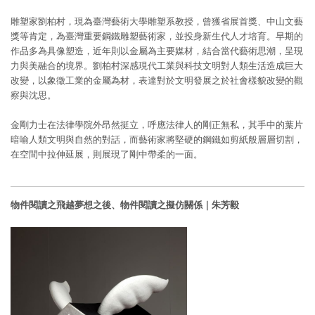
雕塑家劉柏村，現為臺灣藝術大學雕塑系教授，曾獲省展首獎、中山文藝
獎等肯定，為臺灣重要鋼鐵雕塑藝術家，並投身新生代人才培育。早期的
作品多為具像塑造，近年則以金屬為主要媒材，結合當代藝術思潮，呈現
力與美融合的境界。劉柏村深感現代工業與科技文明對人類生活造成巨大
改變，以象徵工業的金屬為材，表達對於文明發展之於社會樣貌改變的觀
察與沈思。
金剛力士在法律學院外昂然挺立，呼應法律人的剛正無私，其手中的葉片
暗喻人類文明與自然的對話，而藝術家將堅硬的鋼鐵如剪紙般層層切割，
在空間中拉伸延展，則展現了剛中帶柔的一面。
物件閱讀之飛越夢想之後、物件閱讀之擬仿關係｜朱芳毅