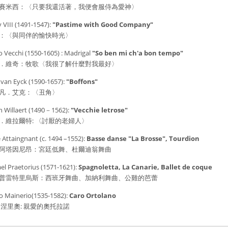
賽米西：〈只要我還活著，我便會服侍為愛神〉
 VIII (1491-1547):
"Pastime with Good Company"
：〈與同伴的愉快時光〉
o Vecchi (1550-1605) : Madrigal
"So ben mi ch'a bon tempo"
．維奇：牧歌〈我很了解什麼對我最好〉
 van Eyck (1590-1657):
"Boffons"
凡．艾克：〈丑角〉
n Willaert (1490－1562):
"Vecchie letrose"
．維拉爾特: 〈討厭的老婦人〉
e Attaingnant (c. 1494 –1552):
Basse danse "La Brosse", Tourdion
阿塔因尼昂：宮廷低舞、杜爾迪翁舞曲
el Praetorius (1571-1621):
Spagnoletta, La Canarie, Ballet de coque
普雷特里烏斯：西班牙舞曲、加納利舞曲、公雞的芭蕾
io Mainerio(1535-1582):
Caro Ortolano
麥涅里奧: 親愛的奧托拉諾