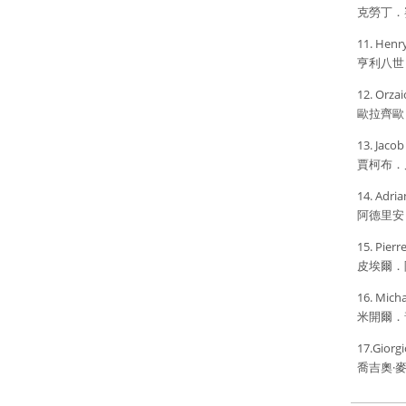
克勞丁．
11. Henry
亨利八世
12. Orzai
歐拉齊歐
13. Jacob
賈柯布．
14. Adria
阿德里安
15. Pierr
皮埃爾．
16. Micha
米開爾．
17.Giorg
喬吉奧·