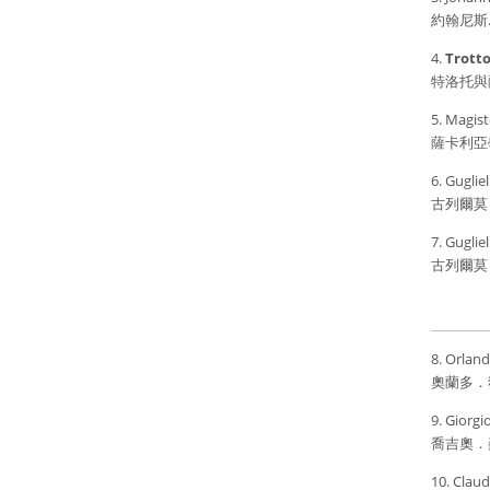
約翰尼斯
4.
Trotto
特洛托與
5. Magist
薩卡利亞
6. Gugli
古列爾莫
7. Guglie
古列爾莫
8. Orland
奧蘭多．
9. Giorgi
喬吉奧．
10. Claud