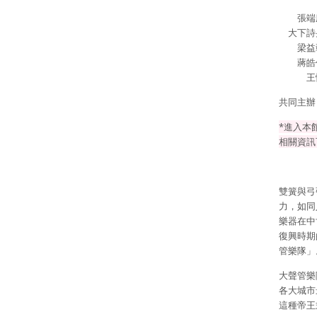
張端庭
大下詩央
梁益彰
蔣皓任
王惟／
共同主辦
*進入本
相關資訊
雙簧與弓
力，如同
樂器在中
復興時期
管樂隊」
大聲管樂
各大城市
這種帝王