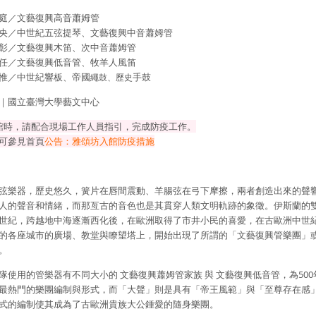
／文藝復興高音蕭姆管
／中世紀五弦提琴、文藝復興中音蕭姆管
／文藝復興木笛、次中音蕭姆管
／文藝復興低音管、牧羊人風笛
中世紀響板、帝國
手鼓
繩鼓、歷史
｜國立臺灣大學藝文中心
館時，請配合現場工作人員指引，完成防疫工作。
可參見首頁
公告：雅頌坊入館防疫措施
弦樂器，歷史悠久，簧片在唇間震動、羊腸弦在弓下摩擦，兩者創造出來的聲
人的聲音和情緒，而那亙古的音色也是其貫穿人類文明軌跡的象徵。伊斯蘭的
世紀，跨越地中海逐漸西化後，在歐洲取得了市井小民的喜愛，在古歐洲中世
的各座城市的廣場、教堂與瞭望塔上，開始出現了所謂的「文藝復興管樂團」
。
隊使用的管樂器有不同大小的 文藝復興蕭姆管家族 與 文藝復興低音管，為500
最熱門的樂團編制與形式，而「大聲」則是具有「帝王風範」與「至尊存在感
式的編制使其成為了古歐洲貴族大公鍾愛的隨身樂團。