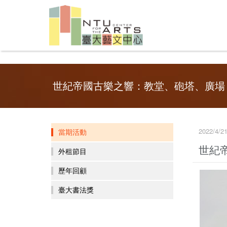
世紀帝國古樂之響：教堂、砲塔、廣場
2022/4
當期活動
世紀
外租節目
歷年回顧
臺大書法獎