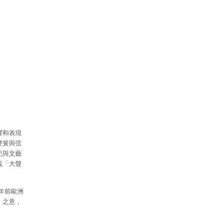
響和表現
雙簧與弦
紀與文藝
或「大聲
年前歐洲
」之意，