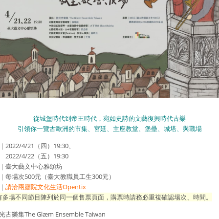
從城堡時代到帝王時代，宛如史詩的文藝復興時代古樂
引領你一覽古歐洲的市集、宮廷、主座教堂、堡壘、城塔、與戰場
22/4/21（四）19:30、
/4/22（五）19:30
臺大藝文中心雅頌坊
場次500元（臺大教職員工生300元）
｜
請洽兩廳院文化生活Opentix
有多場不同節目陳列於同一個售票頁面，購票時請務必重複確認場次、時間。
樂集The Glæm Ensemble Taiwan