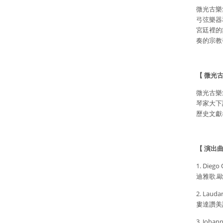
微光古樂
弓弦樂器
宮廷裡的
奏的宗教
【 微光古
微光古樂
琴家大下
歷史文獻
【 演出曲
1. Diego 
迪雅歌.
2. Laudar
婁達讚美
3. Johann