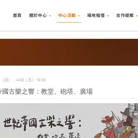
關於中心
中心活動
場地租借
合作提案
首頁
/21（四）、4/22（五）19:30
帝國古樂之響：教堂、砲塔、廣場