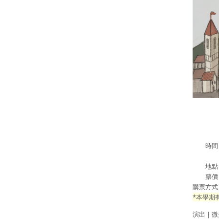
時間｜20
2022
地點｜
票價｜每
購票方式
*本學期
演出｜微光古