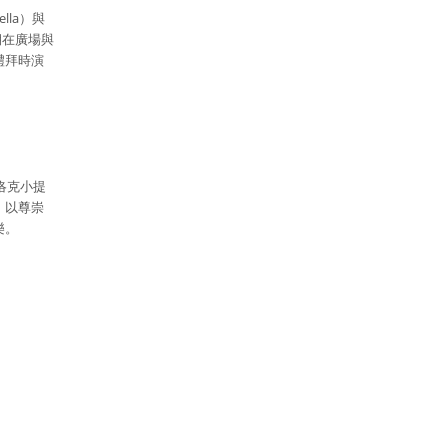
la）與
期在廣場與
禮拜時演
洛克小提
，以尊崇
樂。