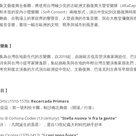
集文藝復興合奏團，將使用台灣極少見的古歐洲文藝復興大聲管樂隊（AltaCapel
和木笛的室內小聲樂團（Soft Consort）兩種形式，演出中世紀到文藝復興時
舞曲、在戰場上的軍鼓齊的響聲音、人聲鼎沸的市集音樂、與在大教堂彌撒與
複音音樂，重現一幅古歐洲的文明、戰爭與城市的風景畫。
樂集 】
集為台灣在地新生代的古樂團，自2019起，由旅歐古低音管演奏家蔣皓任、巴
詩央與台灣小提琴家陳逸群，集結旅歐美與在地的年輕台灣古樂演奏家朋友們
考究和復古演奏的方式演出歐洲從中世紀、文藝復興、巴洛克到古典等早期音
目 】
Ortiz (1510-1570):
Recercada Primera
歐提茲：第一號利恰卡爾，帕沙梅左舞曲 （開場／行進）
io di Cortona Codex (13 century):
"Stella nuova 'n fra la gente"
詩：〈凡間誕生的晨星〉，選自13世紀義大利科托納手抄本
es Ciconia (1370-1412):
"I cani sono fuora"