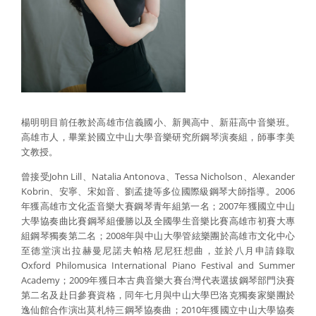
楊明明目前任教於高雄市信義國小、新興高中、新莊高中音樂班。
高雄市人，畢業於國立中山大學音樂研究所鋼琴演奏組，師事李美
文教授。
曾接受John Lill、Natalia Antonova、Tessa Nicholson、Alexander
Kobrin、安寧、宋如音、劉孟捷等多位國際級鋼琴大師指導。2006
年獲高雄市文化盃音樂大賽鋼琴青年組第一名；2007年獲國立中山
大學協奏曲比賽鋼琴組優勝以及全國學生音樂比賽高雄市初賽大專
組鋼琴獨奏第二名；2008年與中山大學管絃樂團於高雄市文化中心
至德堂演出拉赫曼尼諾夫帕格尼尼狂想曲，並於八月申請錄取
Oxford Philomusica International Piano Festival and Summer
Academy；2009年獲日本古典音樂大賽台灣代表選拔鋼琴部門決賽
第二名及赴日參賽資格，同年七月與中山大學巴洛克獨奏家樂團於
逸仙館合作演出莫札特三鋼琴協奏曲；2010年獲國立中山大學協奏