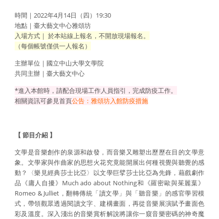
時間｜2022年4月14日（四）19:30
地點｜臺大藝文中心雅頌坊
入場方式｜ 於本站線上報名，不開放現場報名。
（每個帳號僅供一人報名）
主辦單位｜國立中山大學文學院
共同主辦｜臺大藝文中心
*進入本館時，請配合現場工作人員指引，完成防疫工作。
相關資訊可參見首頁
公告：雅頌坊入館防疫措施
【 節目介紹 】
文學是音樂創作的泉源和啟發，而音樂又雕塑出歷歷在目的文學意
象。文學家與作曲家的思想火花究竟能開展出何種視覺與聽覺的感
動？〈樂見經典莎士比亞〉以文學巨擘莎士比亞為先鋒，藉戲劇作
品《庸人自擾》Much ado about Nothing和《羅密歐與茱麗葉》
Romeo & Julliet，翻轉傳統「讀文學」與「聽音樂」的感官學習模
式，帶領觀眾透過閱讀文字、建構畫面，再從音樂展演賦予畫面色
彩及溫度。深入淺出的音樂賞析解說將讓你一窺音樂密碼的神奇魔