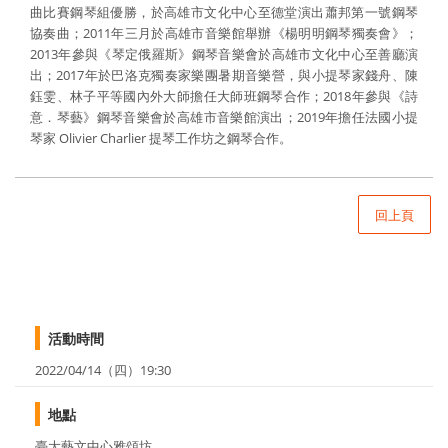
曲比賽鋼琴組優勝，於高雄市文化中心至德堂演出蕭邦第一號鋼琴
協奏曲；2011年三月於高雄市音樂館舉辦《楊明明鋼琴獨奏會》；
2013年參與《琴定俄羅斯》鋼琴音樂會於高雄市文化中心至善廳演
出；2017年於巴洛克獨奏家樂團暑期音樂營，與小提琴家錢舟、陳
鈺雯、林子平等國內外大師擔任大師班鋼琴合作；2018年參與《詩
意．琴藝》鋼琴音樂會於高雄市音樂館演出；2019年擔任法國小提
琴家 Olivier Charlier 提琴工作坊之鋼琴合作。
回上頁
活動時間
2022/04/14（四）19:30
地點
臺大藝文中心雅頌坊