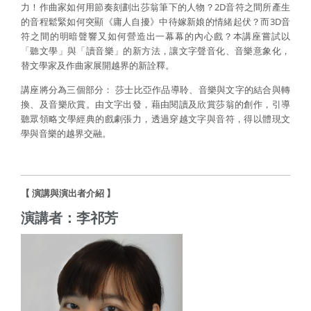
力！作曲家如何用節奏刻劃出莎翁筆下的人物？2D音符之間所產生
的音程鬆緊如何突顯《庸人自擾》中待嫁新娘的情緒起伏？而3D音
符之間的明暗聲響又如何營造出一幕幕的內心戲？本講座嘗試以
「聽文學」與「讀音樂」的新方法，讓文字聲音化、音樂意象化，
替文學家及作曲家展開越界的新詮釋。
講座將分為三個部分： 莎士比亞作品導聆、音樂與文字的結合與轉
換、及音樂欣賞。由文字出發，藉由閱讀及欣賞莎翁的創作，引導
聽眾領略文學經典的戲劇張力，透過穿越文字與音符，得以體現文
學與音樂的越界交融。
【 演講與演出者介紹 】
演講者：李祁芳