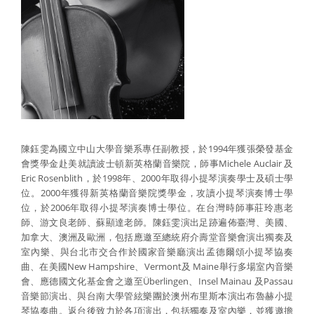
陳鈺雯為國立中山大學音樂系專任副教授，於1994年獲張榮發基金
會獎學金赴美就讀波士頓新英格蘭音樂院，師事Michele Auclair 及
Eric Rosenblith，於1998年、2000年取得小提琴演奏學士及碩士學
位。2000年獲得新英格蘭音樂院獎學金，攻讀小提琴演奏博士學
位，於2006年取得小提琴演奏博士學位。在台灣時師事莊玲惠老
師、游文良老師、蘇顯達老師。陳鈺雯演出足跡遍佈臺灣、美國、
加拿大、澳洲及歐洲，包括應邀至總統府介壽堂音樂會演出獨奏及
室內樂、與台北市交合作於國家音樂廳演出孟德爾頌小提琴協奏
曲、在美國New Hampshire、Vermont及 Maine舉行多場室內音樂
會、應德國文化基金會之邀至Überlingen、Insel Mainau 及Passau
音樂節演出、與台南大學管絃樂團於澳州布里斯本演出布魯赫小提
琴協奏曲。返台後致力於各項演出，包括獨奏及室內樂，並獲邀擔