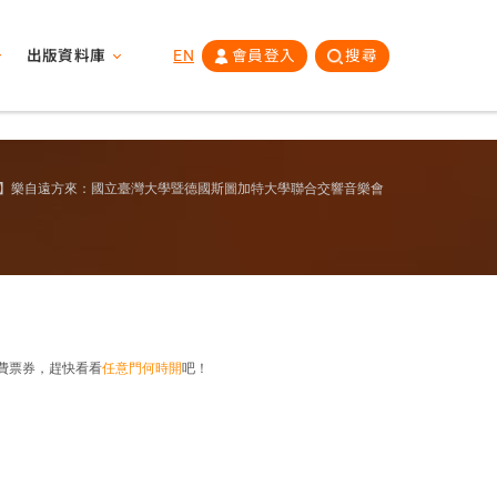
出版資料庫
EN
會員登入
搜尋
】樂自遠方來：國立臺灣大學暨德國斯圖加特大學聯合交響音樂會
費票券，趕快看看
任意門何時開
吧！