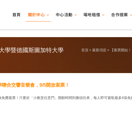
關於中心
中心活動
場地租借
合作提案
首頁
大學暨德國斯圖加特大學
首頁
最新消息
【索票開始！
聯合交響音樂會，9/5開放索票！
開放免費索票！只要於「小教堂任意門」開館時間到雅頌坊來，每人即可索取最多4張免