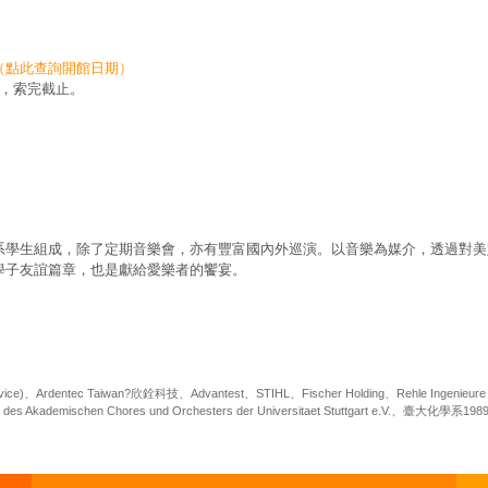
（點此查詢開館日期）
封索取，索完截止。
系學生組成，除了定期音樂會，亦有豐富國內外巡演。以音樂為媒介，透過對美
學子友誼篇章，也是獻給愛樂者的饗宴。
ice)
、
Ardentec Taiwan?
欣銓科技、
Advantest
、
STIHL
、
Fischer Holding
、
Rehle Ingenieur
 des Akademischen Chores und Orchesters der Universitaet Stuttgart e.V.
、臺大化學系
198