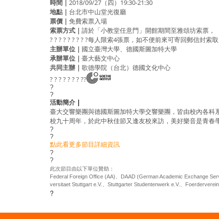
時間｜
2018/09/27（四）19:30-21:30
地點｜
台北市中山堂光復廳
票價｜
免費索票入場
索票方式｜
請於「小教堂任意門」開館期間至雅頌坊索票，
? ? ? ? ? ? ? ? ?每人限索4張票，如不便前來可寄回郵信
主辦單位｜
國立臺灣大學、德國斯圖加特大學
承辦單位｜
臺大藝文中心
共同主辦｜
歌德學院（台北）德國文化中心
? ? ? ? ? ? ? ??
?
?
活動簡介
｜
臺大交響樂團與德國斯圖加特大學交響樂團，皆由校內各科
校九十周年，於此中秋佳節又逢友校來訪，美好樂音是青春
?
?
點此看更多節目詳細資訊
?
?
此次節目由以下單位贊助：
Federal Foreign Office (AA)
、
DAAD (German Academic Exchange Serv
versitaet Stuttgart e.V.
、
Stuttgarter Studentenwerk e.V.
、
Foerderverein
?